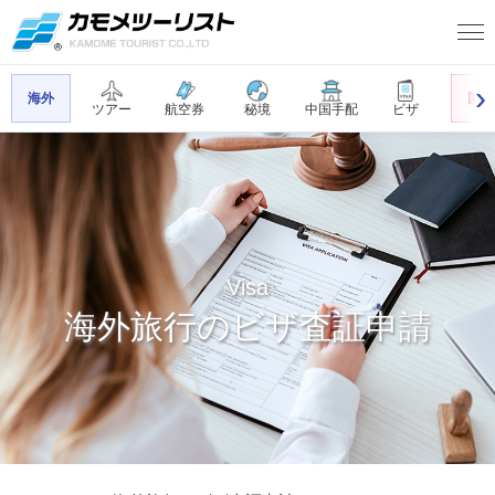
海外
国内
ツアー
航空券
秘境
中国手配
ビザ
Visa
海外旅行のビザ査証申請