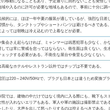
での移動になることもあり、予定通りに回れないことも覚悟し
地域や入るのに許可が必要な地域もあるので、事前に十分に調
気候的には、ほぼ一年中夏の服装が適しているが、強烈な日差
習慣から、タンクトップやショートパンツは避けるべきである
によっては朝晩は冷え込むので上着などが必要。
や集会さえ起らなければ、ミャンマーは凶悪犯罪も少なく、か
対しては常に警戒を怠ってはならない。衛生面は良くない。生
チェックする必要がある。不衛生な屋台や食堂も少なくない。
は高級なホテルやレストラン以外ではチップは不要である。
圧は220～240V/50Hzで、プラグも日本とは違うため変
。
寺院では、建物の中だけではなく境内に入る際にも、靴下もス
女性が入れないエリアもある。軍人や軍の施設は撮影禁止であ
をしたり、大声を出して怒ったりするのは控えるべきである。