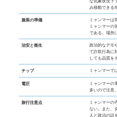
な気象状況下
み移動できる
ミャンマーは
服装の準備
ミャンマーの
である。場所
政治的なデモ
治安と衛生
て詐欺行為に
しても品質を
ミャンマーで
チップ
ミャンマーの電
電圧
多いので注意
ミャンマーの
旅行注意点
ない。また、
人と政治の話