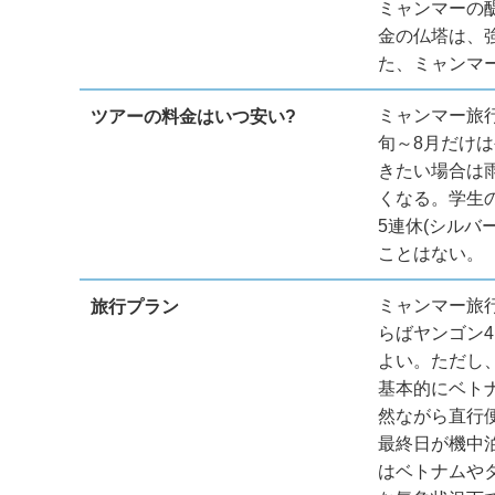
ミャンマーの
金の仏塔は、
た、ミャンマ
ミャンマー旅
ツアーの料金はいつ安い?
旬～8月だけ
きたい場合は
くなる。学生
5連休(シル
ことはない。
ミャンマー旅
旅行プラン
らばヤンゴン
よい。ただし
基本的にベト
然ながら直行
最終日が機中
はベトナムや