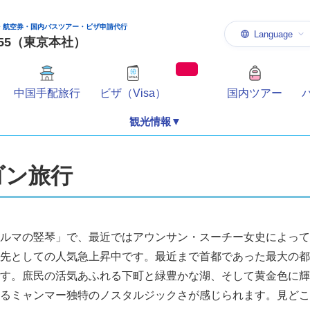
・航空券・国内バスツアー・ビザ申請代行
Language
-1155（東京本社）
中国手配旅行
ビザ（Visa）
国内ツアー
観光情報▼
ゴン旅行
ルマの竪琴」で、最近ではアウンサン・スーチー女史によって
先としての人気急上昇中です。最近まで首都であった最大の都
す。庶民の活気あふれる下町と緑豊かな湖、そして黄金色に輝
るミャンマー独特のノスタルジックさが感じられます。見どこ