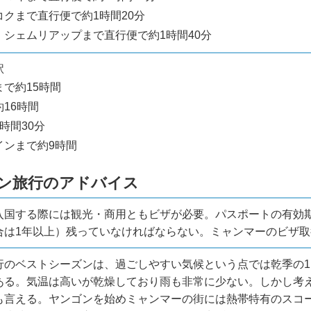
クまで直行便で約1時間20分
・シェムリアップまで直行便で約1時間40分
駅
で約15時間
16時間
時間30分
インまで約9時間
ゴン旅行のアドバイス
入国する際には観光・商用ともビザが必要。パスポートの有効
合は1年以上）残っていなければならない。
ミャンマーのビザ取
行のベストシーズンは、過ごしやすい気候という点では乾季の1
ある。気温は高いが乾燥しており雨も非常に少ない。しかし考
も言える。ヤンゴンを始めミャンマーの街には熱帯特有のスコ