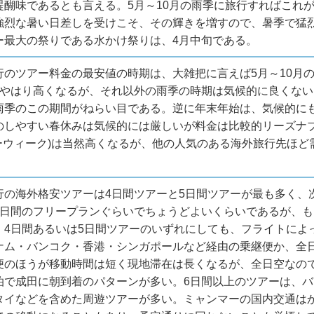
醍醐味であるとも言える。5月～10月の雨季に旅行すればこれ
強烈な暑い日差しを受けこそ、その輝きを増すので、暑季で猛烈
ー最大の祭りである水かけ祭りは、4月中旬である。
行のツアー料金の最安値の時期は、大雑把に言えば5月～10月
はやはり高くなるが、それ以外の雨季の時期は気候的に良くな
雨季のこの期間がねらい目である。逆に年末年始は、気候的に
のしやすい春休みは気候的には厳しいが料金は比較的リーズナブ
バーウィーク)は当然高くなるが、他の人気のある海外旅行先ほ
行の海外格安ツアーは4日間ツアーと5日間ツアーが最も多く、
4日間のフリープランぐらいでちょうどよいくらいであるが、
、4日間あるいは5日間ツアーのいずれにしても、フライトによ
ナム・バンコク・香港・シンガポールなど経由の乗継便か、全
便のほうが移動時間は短く現地滞在は長くなるが、全日空なの
泊で成田に朝到着のパターンが多い。6日間以上のツアーは、
タイなどを含めた周遊ツアーが多い。ミャンマーの国内交通は