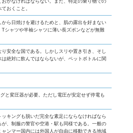
ておかなければならない。また、特定の乗り物での
べておくこと。
しから日焼けを避けるためと、肌の露出を好まない
。Tシャツや半袖シャツに薄い長ズボンなどが無難
なり安全な国である。しかしスリや置き引き、そし
水は絶対に飲んではならないが、ペットボトルに関
換プラグと変圧器が必要。ただし電圧が安定せず停電も
トッキングも脱いだ完全な素足にならなければなら
るが、制服の警官や空港・駅も同様である。一般の
ミャンマー国内には外国人が自由に移動できる地域