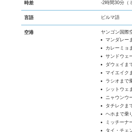
-2時間30分
時差
ビルマ語
言語
ヤンゴン国際
空港
マンダレーま
カレーミョま
サンドウェ
ダウェイまで
マイエイク
ラシオまで乗
シットウェま
ニャウンウー
タチレクまで
ヘホまで乗り
ミッチーナー
タイ・チェン