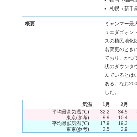
札幌（新千歳
概要
ミャンマー最
ュエダゴォン
スの植民地化
名変更のとき
ており、かつ
状のダウンタ
んでいるとは
ある。なお2
した。
気温
1月
2月
平均最高気温(℃)
32.2
34.5
東京(参考)
9.9
10.4
平均最低気温(℃)
17.9
19.3
東京(参考)
2.5
2.9