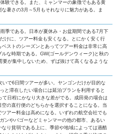
が体験できる。また、ミャンマーの象徴でもある黄
な暑さの3月～5月もそれなりに魅力がある。ま
の雨季である。日本が夏休み・お盆期間である7月下
いだけに、ツアー料金も安くなる。とにかく安く行
もベストのシーズンとあってツアー料金は非常に高
ルな時期である。GW(ゴールデンウィーク)と秋の
ど需要が集中しないため、ずば抜けて高くなるような
次いで6日間ツアーが多い。ヤンゴンだけが目的な
もっと滞在したい場合には延泊プランを利用すると
って日程にかなり大きな差がでる。成田発の場合は
日空の直行便のどちらかを選択することになる。当
でツアー料金は高めになる。いずれの航空会社でも
バガンやバゴーなどミャンマーの他の都市、あるい
かなり貧弱である上に、季節や地域によっては過酷