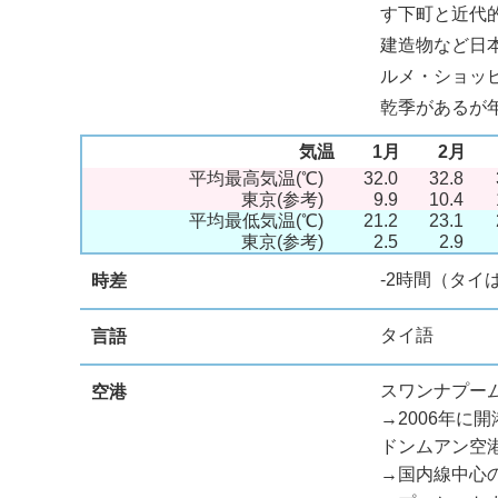
す下町と近代
建造物など日
ルメ・ショッ
乾季があるが
気温
1月
2月
平均最高気温(℃)
32.0
32.8
東京(参考)
9.9
10.4
平均最低気温(℃)
21.2
23.1
東京(参考)
2.5
2.9
-2時間（タイ
時差
タイ語
言語
スワンナプー
空港
→2006年
ドンムアン空
→国内線中心