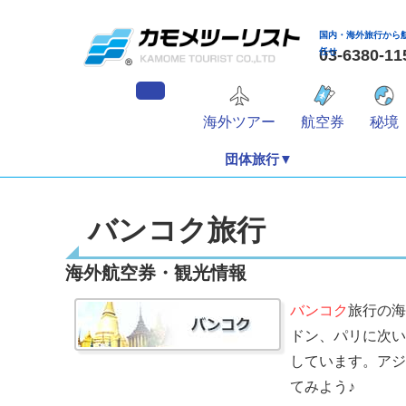
国内・海外旅行から
任せ
03-6380
海外ツアー
航空券
秘境
団体旅行▼
バンコク旅行
海外航空券・観光情報
バンコク
旅行の海
ドン、パリに次い
しています。アジ
てみよう♪