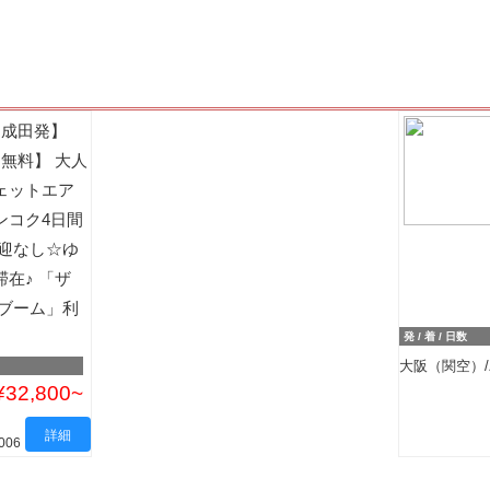
【成田発】
G無料】 大人
ェットエア
ンコク4日間
送迎なし☆ゆ
在♪ 「ザ
ナブーム」利
発 / 着 / 日数
大阪（関空）/
¥32,800
詳細
006