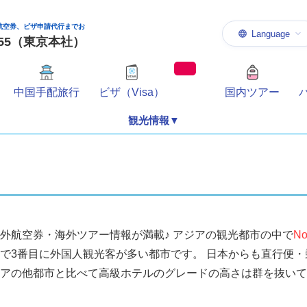
航空券、ビザ申請代行までお
Language
-1155（東京本社）
中国手配旅行
ビザ（Visa）
国内ツアー
観光情報▼
外航空券・海外ツアー情報が満載♪ アジアの観光都市の中で
N
で3番目に外国人観光客が多い都市です。 日本からも直行便
アの他都市と比べて高級ホテルのグレードの高さは群を抜いて