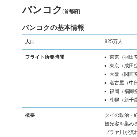
バンコク
[首都府]
バンコクの基本情報
825万人
人口
フライト所要時間
東京（羽田空
東京（成田空
大阪（関西空
名古屋（中
福岡（福岡空
札幌（新千
概要
タイの政治・
観光客を集め
プラヤ川が流