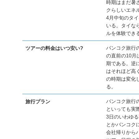
時期はまだ暑
クらしいエネ
4月中旬のタ
いる。タイな
ルを体験でき
バンコク旅行
ツアーの料金はいつ安い?
の直前の10月
期である。逆
はそれほど高
の時期は変化
る。
バンコク旅行
旅行プラン
といっても実
3日のいわゆ
とかバンコク
会社帰りから