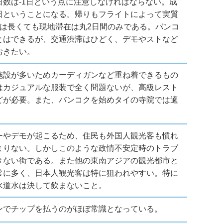
数は-1日という点に注意しなければならない。成
日ということになる。帰りもフライトによって実質
は長くても現地滞在は丸2日間のみである。バンコ
とはできるが、交通渋滞はひどく、デモやストなど
おきたい。
施設が多いためカーディガンなど重ね着できるもの
はカジュアルな服装で全く問題ないが、高級レスト
どが必要。また、バンコクを始めタイの寺院では適
ーやデモが起こるため、住民も外国人観光客も慣れ
まりない。しかしこのような政情不安定時のトラブ
きない街である。また他の東南アジアの観光都市と
常に多く、日本人観光客は特に狙われやすい。特に
水道水は決して飲まないこと。
ンでチップを払うのがほぼ常識となっている。