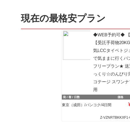
現在の最格安プラン
◆WEB予約可◆ 
【受託手荷物20K
気LCCタイベトジ
で気ままに行くバ
フリープラン★ 
っくり☆のんびり滞
コテージ スワン
用
発 / 着 / 日数
価格
東京（成田）/バンコク/4日間
Z-VZNRTBKKXF1-