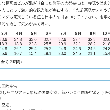
的な超高層ビルが混ざり合った熱帯の大都会には、寺院や歴史
本人にとって魅力的な観光地が点在する。また超高級ホテルや
ピングも充実している点も日本人を引きつけて止まない。雨季
年間を通して気温が高く暑い。
3月
4月
5月
6月
7月
8月
9月
10
33.6
34.8
33.0
32.7
32.6
32.4
32.3
32.
13.3
18.8
22.8
25.5
29.9
32.1
28.2
21.
24.8
26.1
25.4
25.2
24.9
24.6
24.5
24.
5.6
10.7
15.4
19.1
23.0
24.5
21.1
15.
は全て-2時間）
ム国際空港
に開港したアジア最大規模の国際空港。新バンコク国際空港とも呼
港
の空港。