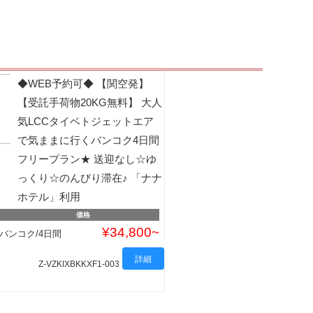
◆WEB予約可◆ 【関空発】
【受託手荷物20KG無料】 大人
気LCCタイベトジェットエア
で気ままに行くバンコク4日間
フリープラン★ 送迎なし☆ゆ
っくり☆のんびり滞在♪ 「ナナ
ホテル」利用
価格
¥34,800
バンコク/4日間
詳細
Z-VZKIXBKKXF1-003