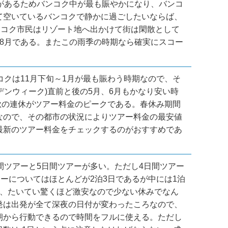
があるためバンコク中が最も賑やかになり、バンコ
て空いているバンコクで静かに過ごしたいならば、
ンコク市民はリゾート地へ出かけて街は閑散として
8月である。またこの雨季の時期なら確実にスコー
コクは11月下旬～1月が最も賑わう時期なので、そ
デンウィーク)直前と後の5月、6月もかなり安い時
秋の連休がツアー料金のピークである。春休み期間
なので、その都市の状況によりツアー料金の最安値
最新のツアー料金をチェックするのがおすすめであ
間ツアーと5日間ツアーが多い。ただし4日間ツアー
ーについてはほとんどが2泊3日であるが中には1泊
が、たいてい驚くほど激安なので少ない休みでなん
発は出発が全て深夜の日付が変わったころなので、
朝から行動できるので時間をフルに使える。ただし