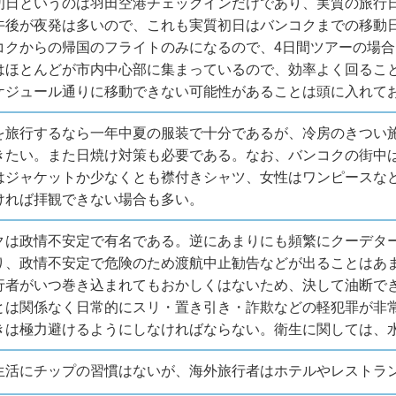
初日というのは羽田空港チェックインだけであり、実質の旅行日
午後が夜発は多いので、これも実質初日はバンコクまでの移動
コクからの帰国のフライトのみになるので、4日間ツアーの場合
はほとんどが市内中心部に集まっているので、効率よく回るこ
ケジュール通りに移動できない可能性があることは頭に入れて
を旅行するなら一年中夏の服装で十分であるが、冷房のきつい
きたい。また日焼け対策も必要である。なお、バンコクの街中
はジャケットか少なくとも襟付きシャツ、女性はワンピースな
ければ拝観できない場合も多い。
クは政情不安定で有名である。逆にあまりにも頻繁にクーデタ
り、政情不安定で危険のため渡航中止勧告などが出ることはあ
行者がいつ巻き込まれてもおかしくはないため、決して油断で
とは関係なく日常的にスリ・置き引き・詐欺などの軽犯罪が非
きは極力避けるようにしなければならない。衛生に関しては、
生活にチップの習慣はないが、海外旅行者はホテルやレストラ