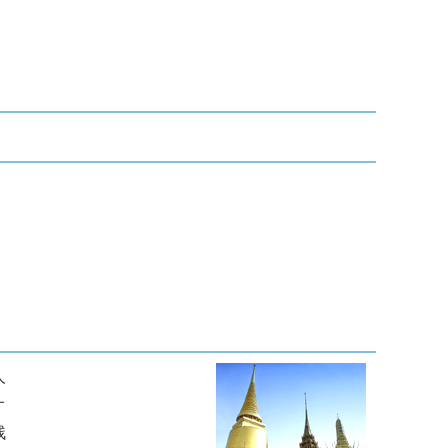
人
オ
残