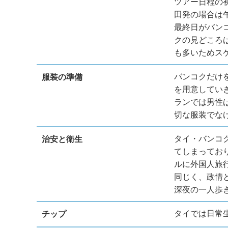
ツアー日程の
田発の場合は
最終日がバン
クの見どころ
も多いためス
バンコクだけ
服装の準備
を用意してい
ランでは男性
切な服装でな
タイ・バンコ
治安と衛生
てしまってお
ルに外国人旅
同じく、政情
深夜の一人歩
タイでは日常
チップ