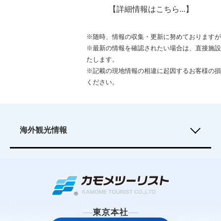
【詳細情報はこちら...】
※随時、情報の収集・更新に努めておりますが
※最新の情報を確認されたい場合は、直接施設
たします。
※記載の現地情報の相違に起因するお客様の損
ください。
海外観光情報
ソウル旅行
|
香港旅行
|
プーケット旅行
|
グアム島旅行
|
北京旅行
|
成都旅行
|
ホーチミン・ベトナム旅行
|
マニラ・フィリピン旅行
|
ティンプー・ブータン旅行
|
ロンドン旅行
|
バルセロナ・スペイン旅行
|
ニューヨーク旅行
|
シドニー旅行
|
台北旅行
|
パラオ旅行
|
セブ島旅行
|
東京本社
サイパン旅行
|
大連旅行
|
ヴィエンチャン・ラオス旅行
|
バリ島旅行
|