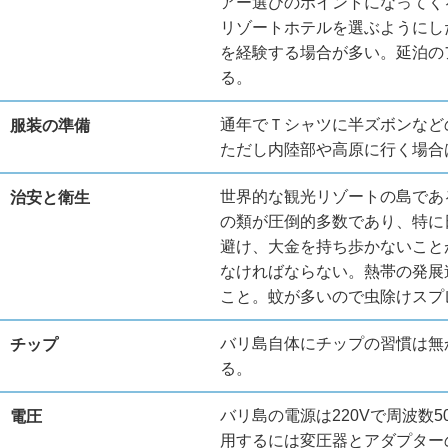
アー選びのポイントになってく
リゾートホテルを選ぶようにし
を経験する場合が多い。延泊の
る。
通年でＴシャツに半ズボンなど
服装の準備
ただし内陸部や高原に行く場合
世界的な観光リゾートの島であ
治安と衛生
の類が圧倒的多数であり、特に
避け、大金を持ち歩かないこと
なければならない。熱帯の発展
こと。蚊が多いので虫除けスプ
バリ島自体にチップの習慣は無
チップ
る。
バリ島の電源は220Vで周波数
電圧
用するには変圧器とアダプター