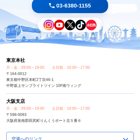
03-6380-1155
マカオ旅行
|
クアラルンプール旅行
|
ミャンマー旅行・ヤンゴン旅行
|
コロンボ・スリランカ旅行
|
パリ旅行
|
イスタンブール・トルコ旅行
|
ラスベガス旅行
|
高雄旅行
|
ホノルル・ハワイ旅行
|
バンコク旅行
|
上海旅行
|
ハノイ・ベトナム旅行
|
ドバイ旅行
|
ケアンズ旅行
|
シンガポール旅行
|
デリー・インド旅行
|
ロサンゼルス旅行
|
ローマ・イタリア旅行
|
東京本社
シェムリアップ・アンコールワット旅行
|
月－金：09:00～19:00 土日祝：10:00～17:00
〒164-0012
東京都中野区本町2丁目46-1
中野坂上サンブライトツイン 10F南ウィング
大阪支店
月－金：09:00～19:00 土日祝：10:00～17:00
〒598-0093
大阪府泉南郡田尻町りんくうポート北５番６
空港へのリンク