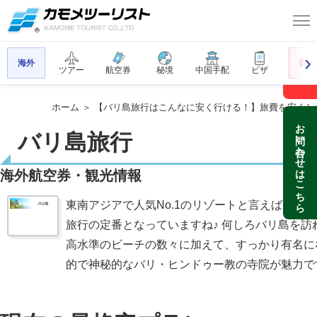
プランを見る
海外
国内
ツアー
航空券
秘境
中国手配
ビザ
ホーム
＞ 【バリ島旅行はこんなに安く行ける！】旅費を安くし
お問い合わせはこちら
バリ島旅行
海外航空券・観光情報
東南アジアで人気No.1のリゾートと言えば、
バリ
旅行の定番となっていますね♪ 何しろバリ島を訪
高水準のビーチの数々に加えて、すっかり有名に
的で神秘的なバリ・ヒンドゥー教の寺院が魅力で