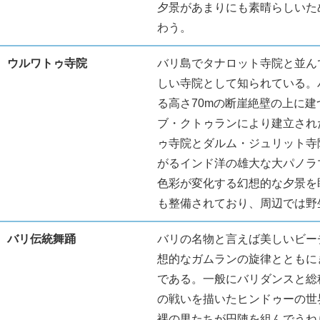
夕景があまりにも素晴らしいた
わう。
ウルワトゥ寺院
バリ島でタナロット寺院と並ん
しい寺院として知られている。
る高さ70mの断崖絶壁の上に建
ブ・クトゥランにより建立され
ゥ寺院とダルム・ジュリット寺
がるインド洋の雄大な大パノラ
色彩が変化する幻想的な夕景を
も整備されており、周辺では野
バリ伝統舞踊
バリの名物と言えば美しいビー
想的なガムランの旋律とともに
である。一般にバリダンスと総
の戦いを描いたヒンドゥーの世
裸の男たちが円陣を組んでうね