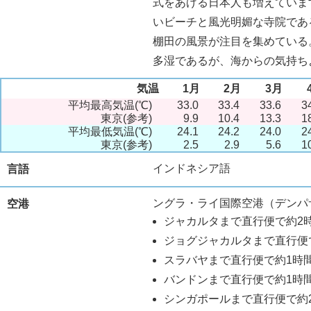
式をあげる日本人も増えていま
いビーチと風光明媚な寺院であ
棚田の風景が注目を集めている
多湿であるが、海からの気持ち
気温
1月
2月
3月
平均最高気温(℃)
33.0
33.4
33.6
3
東京(参考)
9.9
10.4
13.3
1
平均最低気温(℃)
24.1
24.2
24.0
2
東京(参考)
2.5
2.9
5.6
1
インドネシア語
言語
ングラ・ライ国際空港（デンパ
空港
ジャカルタまで直行便で約2
ジョグジャカルタまで直行便で
スラバヤまで直行便で約1時
バンドンまで直行便で約1時間
シンガポールまで直行便で約2