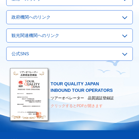
▶
成田空港
政府機関へのリンク
▶
羽田空港
▶
Visit Japan Webサービス
▶
関西国際空港
観光関連機関へのリンク
▶
観光庁
▶
中部国際空港
▶
国際観光サービスセンター
▶
国土交通省
▶
福岡国際空港
公式SNS
▶
日本観光振興協会
▶
外務省
▶
新千歳空港
▶
日本観光通訳協会
▶
厚生労働省
（海外へ渡航されるみなさまへ）
▶
日本地図センター
TOUR QUALITY JAPAN
INBOUND TOUR OPERATORS
ツアーオペレーター 品質認証登録証
クリックするとPDFが開きます