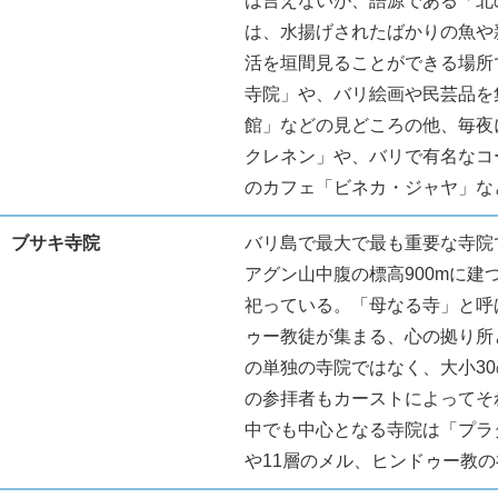
は言えないが、語源である「北
は、水揚げされたばかりの魚や
活を垣間見ることができる場所
寺院」や、バリ絵画や民芸品を
館」などの見どころの他、毎夜
クレネン」や、バリで有名なコ
のカフェ「ビネカ・ジャヤ」な
ブサキ寺院
バリ島で最大で最も重要な寺院
アグン山中腹の標高900mに建
祀っている。「母なる寺」と呼
ゥー教徒が集まる、心の拠り所
の単独の寺院ではなく、大小3
の参拝者もカーストによってそ
中でも中心となる寺院は「プラ
や11層のメル、ヒンドゥー教