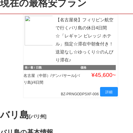
現在の最格安プラン
【名古屋発】フィリピン航空
で行くバリ島の休日4日間
☆「レギャン ビレッジ ホテ
ル」指定☆滞在中朝食付き！
送迎なし☆ゆっくり☆のんび
り滞在♪
発 / 着 / 日数
価格
¥45,600
名古屋（中部）/デンパサール(バ
リ島)/4日間
詳細
BZ-PRNGODPSXF-006
バリ島
[バリ州]
バリ島の基本情報