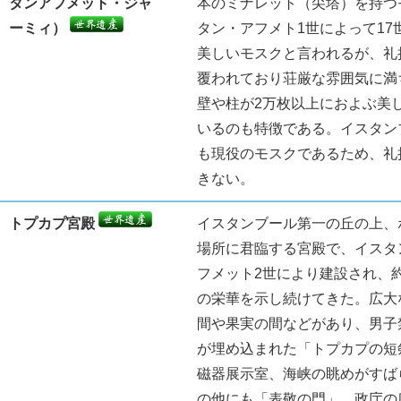
タンアフメット・ジャ
本のミナレット（尖塔）を持つ
ーミィ）
タン・アフメト1世によって1
美しいモスクと言われるが、礼
覆われており荘厳な雰囲気に満
壁や柱が2万枚以上におよぶ美
いるのも特徴である。イスタン
も現役のモスクであるため、礼
きない。
トプカプ宮殿
イスタンブール第一の丘の上、
場所に君臨する宮殿で、イスタ
フメット2世により建設され、約
の栄華を示し続けてきた。広大
間や果実の間などがあり、男子
が埋め込まれた「トプカプの短
磁器展示室、海峡の眺めがすば
の他にも「表敬の門」、政庁の