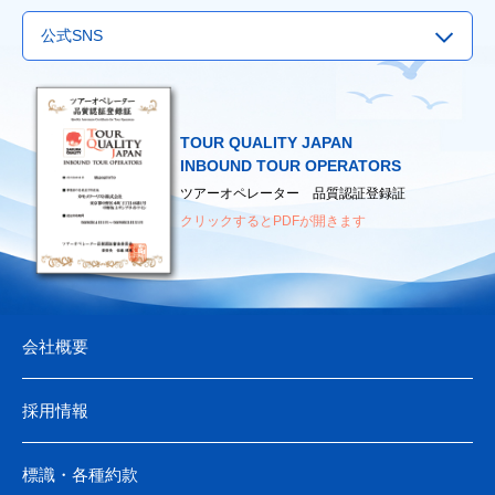
▶
国際観光サービスセンター
▶
国土交通省
▶
福岡国際空港
公式SNS
▶
日本観光振興協会
▶
外務省
▶
新千歳空港
▶
日本観光通訳協会
▶
厚生労働省
（海外へ渡航されるみなさまへ）
▶
日本地図センター
TOUR QUALITY JAPAN
INBOUND TOUR OPERATORS
ツアーオペレーター 品質認証登録証
クリックするとPDFが開きます
会社概要
採用情報
標識・各種約款