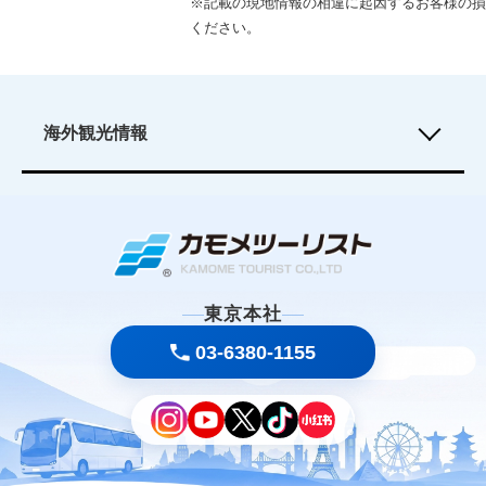
※記載の現地情報の相違に起因するお客様の損
ください。
海外観光情報
ソウル旅行
|
香港旅行
|
プーケット旅行
|
グアム島旅行
|
北京旅行
|
成都旅行
|
ホーチミン・ベトナム旅行
|
マニラ・フィリピン旅行
|
ティンプー・ブータン旅行
|
ロンドン旅行
|
バルセロナ・スペイン旅行
|
ニューヨーク旅行
|
シドニー旅行
|
台北旅行
|
パラオ旅行
|
セブ島旅行
|
東京本社
サイパン旅行
|
大連旅行
|
ヴィエンチャン・ラオス旅行
|
バリ島旅行
|
03-6380-1155
マカオ旅行
|
クアラルンプール旅行
|
ミャンマー旅行・ヤンゴン旅行
|
コロンボ・スリランカ旅行
|
パリ旅行
|
イスタンブール・トルコ旅行
|
ラスベガス旅行
|
高雄旅行
|
ホノルル・ハワイ旅行
|
バンコク旅行
|
上海旅行
|
ハノイ・ベトナム旅行
|
ドバイ旅行
|
ケアンズ旅行
|
シンガポール旅行
|