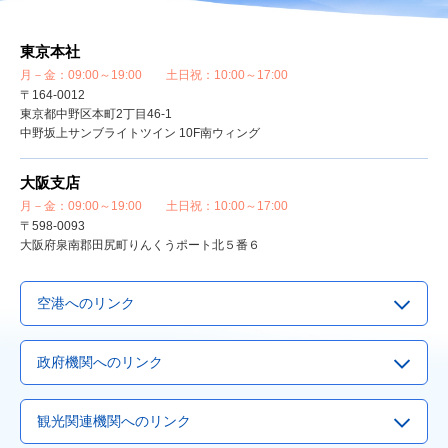
デリー・インド旅行
|
ロサンゼルス旅行
|
ローマ・イタリア旅行
|
東京本社
シェムリアップ・アンコールワット旅行
|
月－金：09:00～19:00 土日祝：10:00～17:00
〒164-0012
東京都中野区本町2丁目46-1
中野坂上サンブライトツイン 10F南ウィング
大阪支店
月－金：09:00～19:00 土日祝：10:00～17:00
〒598-0093
大阪府泉南郡田尻町りんくうポート北５番６
空港へのリンク
▶
成田空港
政府機関へのリンク
▶
羽田空港
▶
Visit Japan Webサービス
▶
関西国際空港
観光関連機関へのリンク
▶
観光庁
▶
中部国際空港