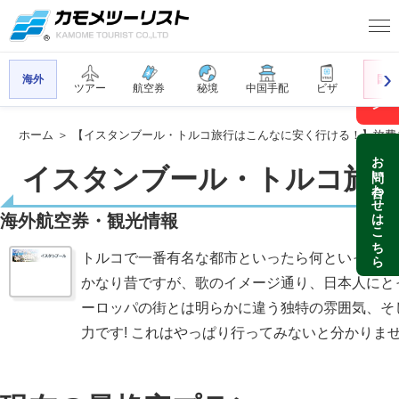
この方面の全プラン
海外
国内
ツアー
航空券
秘境
中国手配
ビザ
ホーム
＞ 【イスタンブール・トルコ旅行はこんなに安く行ける！】旅費
お問い合わせはこちら
イスタンブール・トルコ旅
海外航空券・観光情報
トルコで一番有名な都市といったら何といっても
かなり昔ですが、歌のイメージ通り、日本人にと
ーロッパの街とは明らかに違う独特の雰囲気、そ
力です! これはやっぱり行ってみないと分かりませ