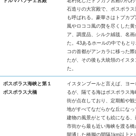
ドルマバフチェ宮殿
老朽化したトプカプ宮殿の代わ
石造りの大宮殿で、ボスポラス
も呼ばれる。豪華さはトプカプ
風やロココ風の贅を尽くした黄
ア、調度品、シルク絨毯、名画
た。43あるホールの中でもと
コの首都がアンカラに移った際
たが、その後も大統領のイスタ
た。
ボスポラス海峡と第１
イスタンブールと言えば、ヨー
ボスポラス大橋
るが、隔てる海はボスポラス海
街が点在しており、定期船や観
地がすべてなだらかな丘になっ
建物の風景がとても絵になる、
市街から最も近い海峡を渡る橋が
開通した橋脚の間隔1km以上