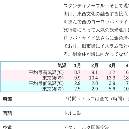
スタンティノーブル、そして現
街は、東西文化の融合する接点
を挟んで西のヨーロッパ・サイ
旅行者にとって人気の観光名所
ロッパ・サイドはさらに金角湾
ており、旧市街にイスラム教と
る。街全体が海に向かってなだ
気温
1月
2月
3月
平均最高気温(℃)
8.7
9.1
11.2
16
東京(参考)
9.9
10.4
13.3
18
平均最低気温(℃)
2.9
2.8
3.9
7
東京(参考)
2.5
2.9
5.6
10
-7時間（トルコは全て-7時間）
時差
トルコ語
言語
アタテュルク国際空港
空港