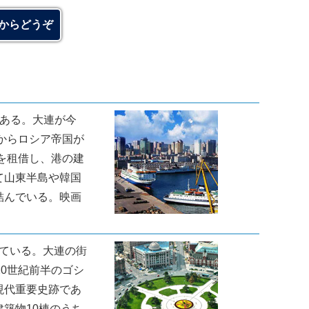
からどうぞ
である。大連が今
からロシア帝国が
を租借し、港の建
て山東半島や韓国
結んでいる。映画
せている。大連の街
0世紀前半のゴシ
現代重要史跡であ
築物10棟のうち