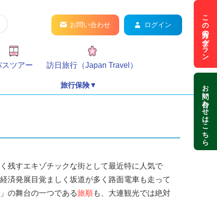
この方面の全プラン
お問い合わせ
ログイン
バスツアー
訪日旅行（Japan Travel）
お問い合わせはこちら
旅行保険▼
く残すエキゾチックな街として最近特に人気で
経済発展目覚ましく坂道が多く路面電車も走って
」の舞台の一つである
旅順
も、大連観光では絶対