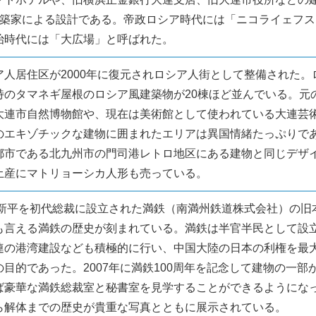
建築家による設計である。帝政ロシア時代には「ニコライェフ
治時代には「大広場」と呼ばれた。
ア人居住区が2000年に復元されロシア人街として整備された。
特のタマネギ屋根のロシア風建築物が20棟ほど並んでいる。元
大連市自然博物館や、現在は美術館として使われている大連芸
のエキゾチックな建物に囲まれたエリアは異国情緒たっぷりで
都市である北九州市の門司港レトロ地区にある建物と同じデザ
土産にマトリョーシカ人形も売っている。
後藤新平を初代総裁に設立された満鉄（南満州鉄道株式会社）の旧
も言える満鉄の歴史が刻まれている。満鉄は半官半民として設
連の港湾建設なども積極的に行い、中国大陸の日本の利権を最
目的であった。2007年に満鉄100周年を記念して建物の一部
ば豪華な満鉄総裁室と秘書室を見学することができるようにな
ら解体までの歴史が貴重な写真とともに展示されている。