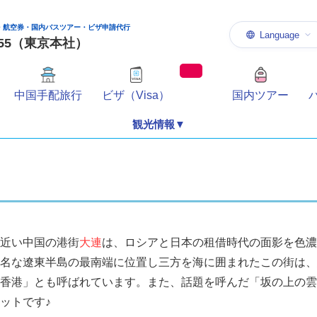
・航空券・国内バスツアー・ビザ申請代行
Language
-1155（東京本社）
中国手配旅行
ビザ（Visa）
国内ツアー
観光情報▼
近い中国の港街
大連
は、ロシアと日本の租借時代の面影を色濃
名な遼東半島の最南端に位置し三方を海に囲まれたこの街は、
香港」とも呼ばれています。また、話題を呼んだ「坂の上の雲
ットです♪