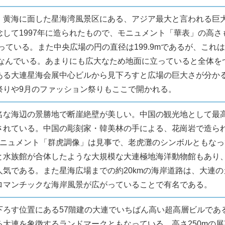
、黄海に面した星海湾風景区にある、アジア最大と言われる巨
して1997年に造られたもので、モニュメント「華表」の高さも
になっている。また中央広場の円の直径は199.9mであるが、これは
にちなんでいる。あまりにも広大なため地面に立っていると全体を
ある大連星海会展中心ビルから見下ろすと広場の巨大さが分か
祭りや9月のファッション祭りもここで開かれる。
名な海辺の景勝地で断崖絶壁が美しい。中国の観光地として最高
されている。中国の彫刻家・韓美林の手による、花崗岩で造られ
モニュメント「群虎調像」は見事で、老虎灘のシンボルともな
と水族館が合体したような大規模な大連極地海洋動物館もあり
人気である。また星海広場までの約20kmの海岸道路は、大連
ロマンチックな海岸風景が広がっていることで有名である。
下ろす位置にある57階建の大連でいちばん高い超高層ビルであ
る大連を象徴するランドマークともなっている。高さ250mの