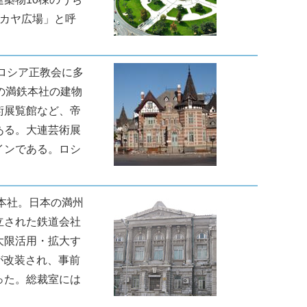
スカヤ広場」と呼
ロシア正教会に多
の満鉄本社の建物
術展覧館など、帝
ある。大連芸術展
インである。ロシ
本社。日本の満州
立された鉄道会社
大限活用・拡大す
が改装され、事前
った。総裁室には