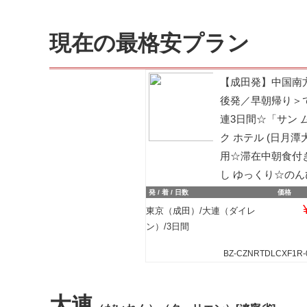
現在の最格安プラン
【成田発】中国南
後発／早朝帰り＞
連3日間☆「サン 
ク ホテル (日月潭
用☆滞在中朝食付
し ゆっくり☆のん
発 / 着 / 日数
価格
東京（成田）/大連（ダイレ
ン）/3日間
BZ-CZNRTDLCXF1R-
大連