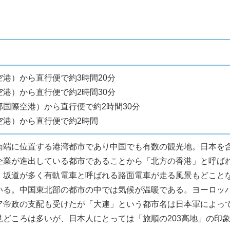
港）から直行便で約3時間20分
港）から直行便で約2時間30分
部国際空港）から直行便で約2時間30分
空港）から直行便で約2時間
南端に位置する港湾都市であり中国でも有数の観光地。日本を
企業が進出している都市であることから「北方の香港」と呼ば
。坂道が多く有軌電車と呼ばれる路面電車が走る風景もどこと
いる。中国東北部の都市の中では気候が温暖である。ヨーロッ
ア帝政の支配も受けたが「大連」という都市名は日本軍によっ
見どころは多いが、日本人にとっては「旅順の203高地」の印