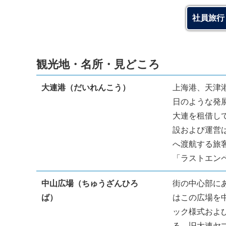
社員旅行
観光地・名所・見どころ
大連港（だいれんこう）
上海港、天津
日のような発
大連を租借し
設および運営
へ渡航する旅
「ラストエン
中山広場（ちゅうざんひろ
街の中心部に
ば）
はこの広場を
ック様式およ
る。旧大連ヤ