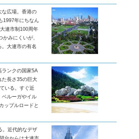
大な広場。香港の
1997年にちなん
大連市制100周年
つかみにくいが、
る。大連市の有名
ランクの国家5A
た長さ35の巨大
っている。すぐ近
、ベルーガやイル
のカップルロードと
る。近代的なデザ
展望台からは大連市