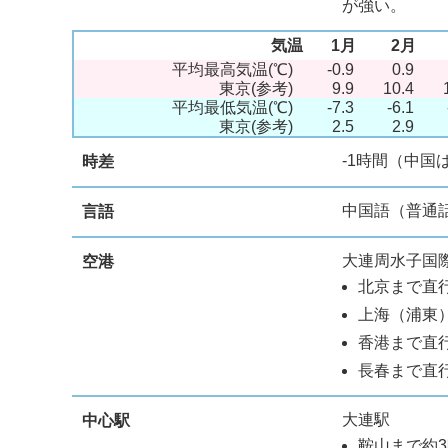
が強い。
気温
1月
2月
平均最高気温(℃)
-0.9
0.9
東京(参考)
9.9
10.4
平均最低気温(℃)
-7.3
-6.1
東京(参考)
2.5
2.9
-1時間（中国
時差
中国語（普通
言語
大連周水子国
空港
北京
まで直行
上海
（浦東
香港
まで直行
長春まで直行
大連駅
中心駅
鞍山まで約