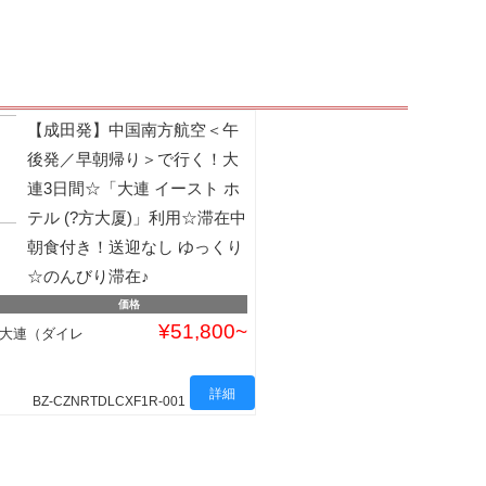
【成田発】中国南方航空＜午
後発／早朝帰り＞で行く！大
連3日間☆「大連 イースト ホ
テル (?方大厦)」利用☆滞在中
朝食付き！送迎なし ゆっくり
☆のんびり滞在♪
価格
¥51,800
/大連（ダイレ
詳細
BZ-CZNRTDLCXF1R-001