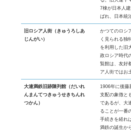
7棟が日本人
ばれ、日本統
旧ロシア人街（きゅうろしあ
かつてのロシ
じんがい）
く見られる独
を利用した旧
政ロシア時代
覧館は、友好
ア人街ではお
大連満鉄旧跡陳列館（だいれ
1906年に
んまんてつきゅうせきちんれ
支配の象徴と
つかん）
であるが、大
ることが一番の
手続きを経れ
満鉄の誕生か