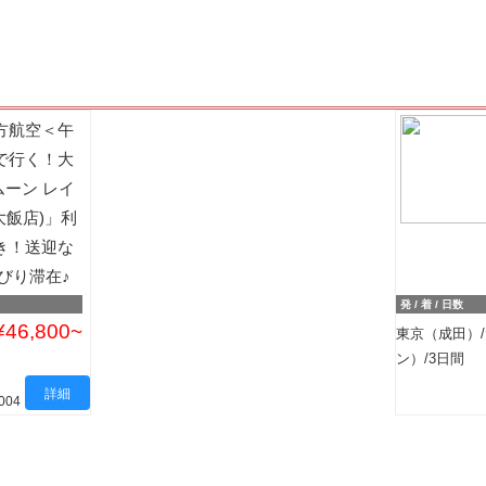
方航空＜午
で行く！大
ムーン レイ
大飯店)」利
き！送迎な
びり滞在♪
発 / 着 / 日数
¥46,800
東京（成田）
ン）/3日間
詳細
004