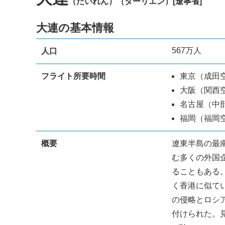
（だいれん）（ターリエン）[遼寧省]
大連の基本情報
567万人
人口
フライト所要時間
東京（成田空
大阪（関西空
名古屋（中
福岡（福岡
概要
遼東半島の最
む多くの外国
ることもある
く香港に似て
の侵略とロシ
付けられた。