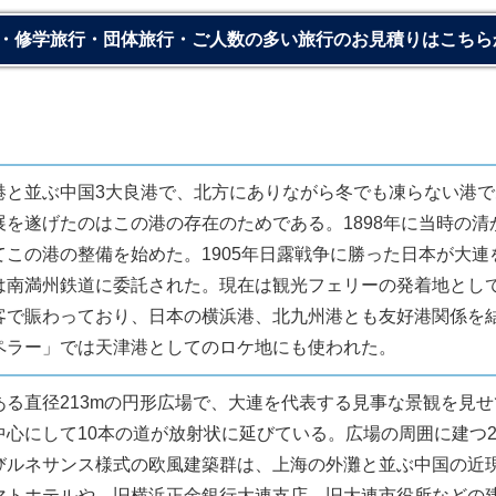
・修学旅行・団体旅行・ご人数の多い旅行のお見積りはこちら
港と並ぶ中国3大良港で、北方にありながら冬でも凍らない港
展を遂げたのはこの港の存在のためである。1898年に当時の清
てこの港の整備を始めた。1905年日露戦争に勝った日本が大連
は南満州鉄道に委託された。現在は観光フェリーの発着地とし
客で賑わっており、日本の横浜港、北九州港とも友好港関係を
ペラー」では天津港としてのロケ地にも使われた。
ある直径213mの円形広場で、大連を代表する見事な景観を見
中心にして10本の道が放射状に延びている。広場の周囲に建つ2
びルネサンス様式の欧風建築群は、上海の外灘と並ぶ中国の近
マトホテルや、旧横浜正金銀行大連支店、旧大連市役所などの建