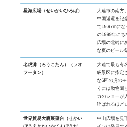
星海広場（せいかいひろば）
大連市の南方
中国返還を記念
で19.97m
の1999年
広場の北端に
な夏のビール
老虎灘（ろうこたん）（ラオ
大連で最も有
フータン）
級景区に指定
な6匹の虎の
くには動物園
カのショーが
呼ばれるほど
世界貿易大廈展望台（せかい
中山広場を見
ぼうえきたいかてんぼうだ
インは発展す