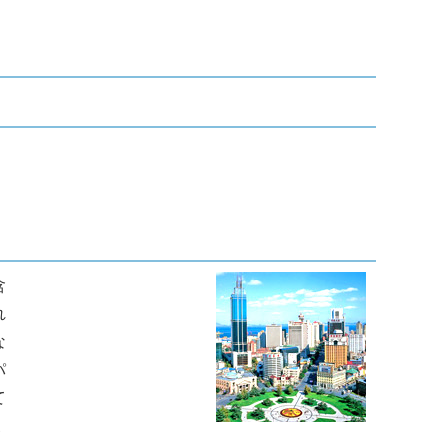
含
れ
な
パ
て
象