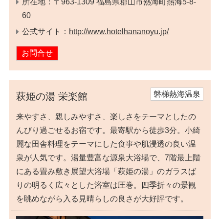
所在地：〒963-1309 福島県郡山市熱海町熱海5-8-
60
公式サイト：
http://www.hotelhananoyu.jp/
お問合せ
磐梯熱海温泉
萩姫の湯 栄楽館
来やすさ、親しみやすさ、楽しさをテーマとしたの
んびり過ごせるお宿です。最寄駅から徒歩3分。小綺
麗な田舎料理をテーマにした食事や肌浸透の良い温
泉が人気です。湯量豊富な源泉大浴場で、7階最上階
にある畳み敷き展望大浴場「萩姫の湯」のガラスば
りの明るく広々とした浴室は圧巻。四季折々の景観
を眺めながら入る見晴らしの良さが大好評です。