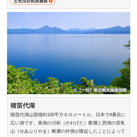
五色沼自然探勝路
猪苗代湖
猪苗代湖は面積約100平方キロメートル、日本で4番目に
広い湖です。東側の川桁（かわげた）断層と西側の背炙
山（せあぶりやま）断層の外側が隆起したことによって