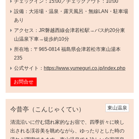
チェックイン：15:00／チェックアウト：10:00
設備：大浴場・温泉・露天風呂・無線LAN・駐車場
あり
アクセス：JR磐越西線会津若松駅→バス約20分東
山温泉下車→徒歩約10分
所在地：〒965-0814 福島県会津若松市東山湯本
235
公式サイト：
https://www.yumeguri.co.jp/index.php
お問合せ
東山温泉
今昔亭（こんじゃくてい）
清流沿いに佇む隠れ家的なお宿で、四季折々に映し
出される渓谷美を眺めながら、ゆったりとした時の