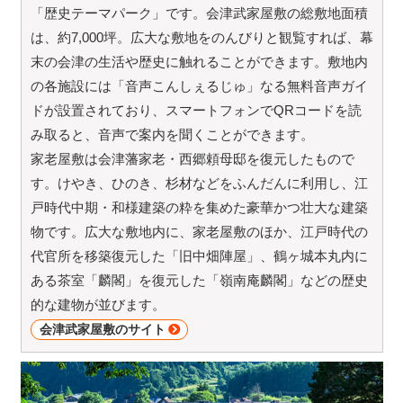
「歴史テーマパーク」です。会津武家屋敷の総敷地面積
は、約7,000坪。広大な敷地をのんびりと観覧すれば、幕
末の会津の生活や歴史に触れることができます。敷地内
の各施設には「音声こんしぇるじゅ」なる無料音声ガイ
ドが設置されており、スマートフォンでQRコードを読
み取ると、音声で案内を聞くことができます。
家老屋敷は会津藩家老・西郷頼母邸を復元したもので
す。けやき、ひのき、杉材などをふんだんに利用し、江
戸時代中期・和様建築の粋を集めた豪華かつ壮大な建築
物です。広大な敷地内に、家老屋敷のほか、江戸時代の
代官所を移築復元した「旧中畑陣屋」、鶴ヶ城本丸内に
ある茶室「麟閣」を復元した「嶺南庵麟閣」などの歴史
的な建物が並びます。
会津武家屋敷のサイト