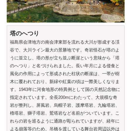
塔のへつり
福島県会津地方の南会津東部を流れる大川が形成する渓
谷で、大川ライン最大の景勝地です。奇岩怪石が塔のよ
うに並立し、塔の形が立ち並ぶ断崖という意味から「塔
のへつり」と名づけられました。長い年月による侵食と
風化の作用によって形成された柱状の断崖は、一帯が樹
木に覆われており、新緑や紅葉の頃は一際美しくなりま
す。1943年に河食地形の特異例として国の天然記念物に
指定されています。全長200mにわたって、大規模な奇
岩が整列し、屏風岩、烏帽子岩、護摩塔岩、九輪塔岩、
櫓塔岩、獅子塔岩、鷲塔岩など名前がついています。こ
れらの岩を巡るように通路が彫られていますが、経年に
よる崩落等のため、吊橋を渡している舞台岩周辺以外は