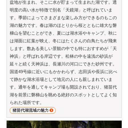
盆地が生まれ、そこに水が貯まって生まれた湖です。透
明度の高い水が特徴で別名「天鏡湖」と呼ばれていま
す。季節によってさまざまな楽しみ方ができるのもこの
湖の魅力です。春は湖のほとりから桜とともに雄大な磐
梯山を望むことができ、夏には湖水浴やキャンプ、秋に
は湖面に紅葉が映え、冬にはたくさんの白鳥たちが飛来
します。数ある美しい景観の中でも特におすすめが「天
神浜」と呼ばれる岸辺です。松林の中を遠浅の砂浜が
延々と続く天神浜は、長瀬川の河口にできた砂州です。
国道49号線に近いにもかかわらず、志田浜や長浜に比べ
て静かな湖水浴場として地元の人にも親しまれていま
す。通年を通してキャンプ場も開設されており、猪苗代
湖を前景に磐梯山を眺める絶好のスポットとしてよく知
られた場所です。
猪苗代湖流域の魅力