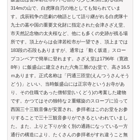
314mの山で、白虎隊自刃の地としても知られていま
す。戊辰戦争の悲劇の物語として語り継がれる白虎隊十
九士の墓や国の重要文化財に指定された会津さざえ堂、
市天然記念物の太夫桜など、他にも多くの史跡が残る場
所です。頂上からは会津若松市が一望でき、頂上までは
183段の石段もありますが、通常は「動く坂道」スロー
プコンベアで簡単に登れます。さざえ堂は1796年（寛政
8年）に飯盛山に建立された六角三層のお堂で、高さ16.5
ｍあります。正式名称は「円通三匝堂(えんつうさんそう
どう)」といい、当時飯盛山には正宗寺というお寺があ
り、その住職であった僧郁堂(いくどう)の考案した建物
です。かつてはその独特な２重螺旋のスロープに沿って
西国三十三観音像が安置され、参拝者はこのお堂をお参
りすることで三十三観音参りができるといわれていまし
た。また、上りと下りが全く別の通路になっている一方
通行の構造により、たくさんの参拝者がすれ違うこと無