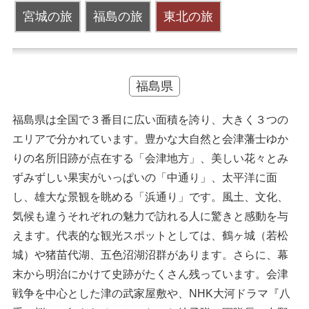
宮城の旅
福島の旅
東北の旅
福島県
福島県は全国で３番目に広い面積を誇り、大きく３つの
エリアで分かれています。豊かな大自然と会津藩士ゆか
りの名所旧跡が点在する「会津地方」、美しい花々とみ
ずみずしい果実がいっぱいの「中通り」、太平洋に面
し、雄大な景観を眺める「浜通り」です。風土、文化、
気候も違うそれぞれの魅力で訪れる人に驚きと感動を与
えます。代表的な観光スポットとしては、鶴ヶ城（若松
城）や猪苗代湖、五色沼湖沼群があります。さらに、幕
末から明治にかけて史跡がたくさん残っています。会津
戦争を中心とした津の武家屋敷や、NHK大河ドラマ『八