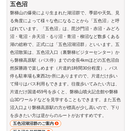
五色沼
磐梯山の爆発により生まれた湖沼群で、季節や天気、見
る角度によって様々な色になることから「五色沼」と呼
ばれています。「五色沼」は、毘沙門沼・赤沼・みどろ
沼・竜沼・弁天沼・るり沼・青沼・柳沼など数多くある
湖の総称で、正式には「五色沼湖沼群」といいます。五
色沼散策は、五色沼入口（裏磐梯ビジターセンター）か
ら磐梯高原駅（バス停）までの全長4kmほどの五色沼自
然探勝路で楽しめます（片道約1時間30分程度）。バス
停も駐車場も東西2か所にありますので、片道だけ歩い
て帰りはバス利用もできます。往復歩いてみたい方は、
片道だけ国道459号を歩くと、磐梯山噴火記念館や磐梯
山3Dワールドなどを見学することもできます。また五色
沼入口より磐梯高原駅の方が標高が少し高いので、下り
を歩きたい方は逆からのルートがおすすめです。
五色沼湖沼群のご案内