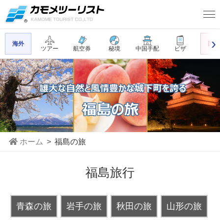
海外
国内
ツアー
航空券
秘境
中国手配
ビザ
ホーム
福島の旅
福島旅行
青森の旅
岩手の旅
秋田の旅
山形の旅