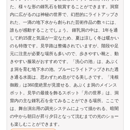
た、様々な形の鍾乳石を観賞することができます。洞窟
内に広がるのは神秘の世界で、幻想的にライトアップさ
れた、一滴の地下水から創られた芸術作品の数々には、
誰もが感動することでしょう。 鍾乳洞の中は、1年を通
して約15度と気温が一定なため、夏は涼しく冬は暖かい
のも特徴です。見学路は整備されていますが、階段や足
元に注意が必要な場所も多いので、歩きやすい靴と、動
きやすい服装がおすすめです。「洗心の池」は、あぶく
ま洞を育む地下水の池。ブルーにライトアップされた透
き通る水面は、思わずため息がでる美しさです。「滝根
御殿」は360度絶景が見渡せる、あぶくま洞のメインス
ポット。見学の最後を飾るスポット「月の世界」は、洞
窟内の主な鍾乳石を全てみることができる場所。ここで
は、舞台演出用の調光システムによって描かれる、暗闇
の中から朝日が昇り夕日となって沈むまでの光のショー
も楽しむことができます。