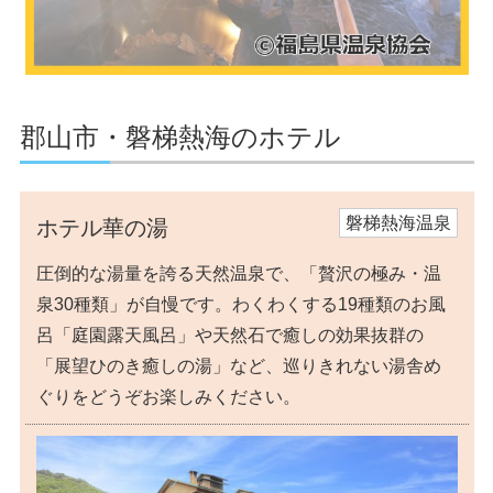
郡山市・磐梯熱海のホテル
磐梯熱海温泉
ホテル華の湯
圧倒的な湯量を誇る天然温泉で、「贅沢の極み・温
泉30種類」が自慢です。わくわくする19種類のお風
呂「庭園露天風呂」や天然石で癒しの効果抜群の
「展望ひのき癒しの湯」など、巡りきれない湯舎め
ぐりをどうぞお楽しみください。