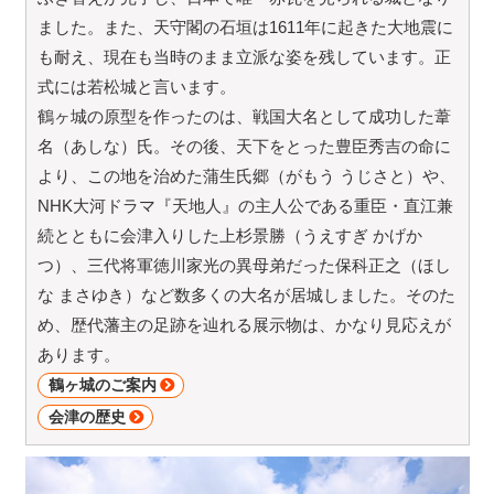
ました。また、天守閣の石垣は1611年に起きた大地震に
も耐え、現在も当時のまま立派な姿を残しています。正
式には若松城と言います。
鶴ヶ城の原型を作ったのは、戦国大名として成功した葦
名（あしな）氏。その後、天下をとった豊臣秀吉の命に
より、この地を治めた蒲生氏郷（がもう うじさと）や、
NHK大河ドラマ『天地人』の主人公である重臣・直江兼
続とともに会津入りした上杉景勝（うえすぎ かげか
つ）、三代将軍徳川家光の異母弟だった保科正之（ほし
な まさゆき）など数多くの大名が居城しました。そのた
め、歴代藩主の足跡を辿れる展示物は、かなり見応えが
あります。
鶴ヶ城のご案内
会津の歴史