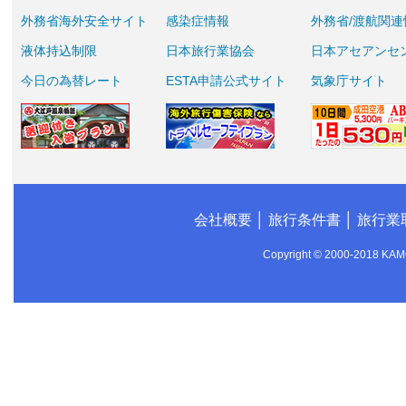
外務省海外安全サイト
感染症情報
外務省/渡航関連
液体持込制限
日本旅行業協会
日本アセアンセ
今日の為替レート
ESTA申請公式サイト
気象庁サイト
会社概要
│
旅行条件書
│
旅行業
Copyright © 2000-2018 KAMO