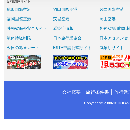
渡航関連サイト
成田国際空港
羽田国際空港
関西国際空港
福岡国際空港
茨城空港
岡山空港
外務省海外安全サイト
感染症情報
外務省/渡航関連
液体持込制限
日本旅行業協会
日本アセアンセ
今日の為替レート
ESTA申請公式サイト
気象庁サイト
会社概要
│
旅行条件書
│
旅行業
Copyright © 2000-2018 KAMO