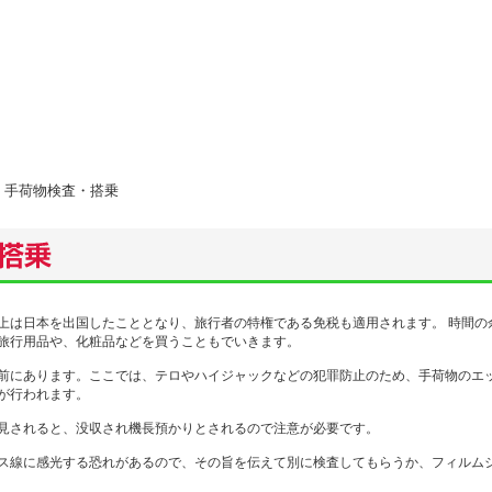
 手荷物検査・搭乗
上は日本を出国したこととなり、旅行者の特権である免税も適用されます。 時間の
旅行用品や、化粧品などを買うこともでいきます。
前にあります。ここでは、テロやハイジャックなどの犯罪防止のため、手荷物のエ
が行われます。
見されると、没収され機長預かりとされるので注意が必要です。
ス線に感光する恐れがあるので、その旨を伝えて別に検査してもらうか、フィルム