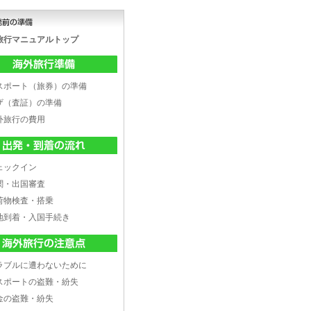
旅行マニュアルトップ
スポート（旅券）の準備
ザ（査証）の準備
外旅行の費用
ェックイン
関・出国審査
荷物検査・搭乗
地到着・入国手続き
ラブルに遭わないために
スポートの盗難・紛失
金の盗難・紛失