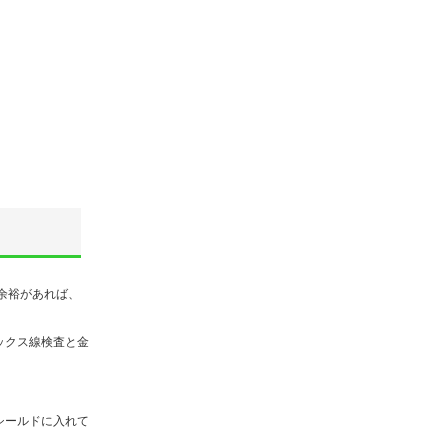
余裕があれば、
ックス線検査と金
シールドに入れて