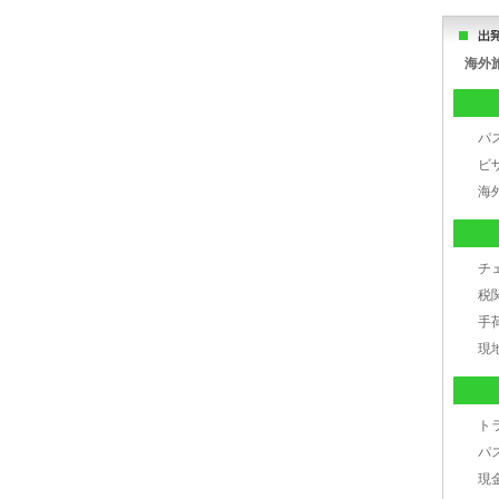
海外
パ
ビ
海
チ
税
手
現
ト
パ
現