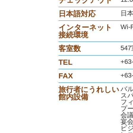
日本語対応
日
インターネット
Wi-
接続環境
客室数
54
TEL
+63
FAX
+63
旅行者にうれしい
バ
ス
館内設備
フ
プ
会
宴
ビ