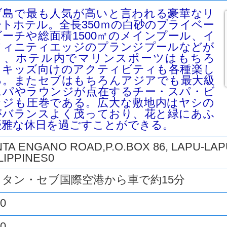
ブ島で最も人気が高いと言われる豪華なリ
ートホテル。全長350ｍの白砂のプライベー
ビーチや総面積1500㎡のメインプール、イ
フィニティエッジのプランジプールなどが
り、ホテル内でマリンスポーツはもちろ
、キッズ向けのアクティビティも各種楽し
る。またセブはもちろんアジアでも最大級
スパやラウンジが点在するチー・スパ・ビ
ッジも圧巻である。広大な敷地内はヤシの
がバランスよく茂っており、花と緑にあふ
優雅な休日を過ごすことができる。
TA ENGANO ROAD,P.O.BOX 86, LAPU-LAPU
LIPPINES0
クタン・セブ国際空港から車で約15分
00
00