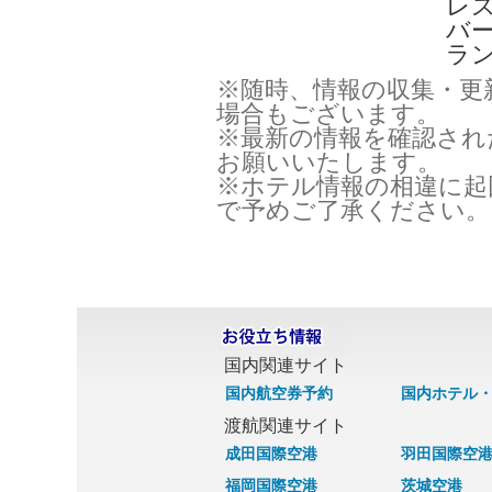
レ
バ
ラ
※随時、情報の収集・更
場合もございます。
※最新の情報を確認され
お願いいたします。
※ホテル情報の相違に起
で予めご了承ください。
国内関連サイト
国内航空券予約
国内ホテル
渡航関連サイト
成田国際空港
羽田国際空
福岡国際空港
茨城空港