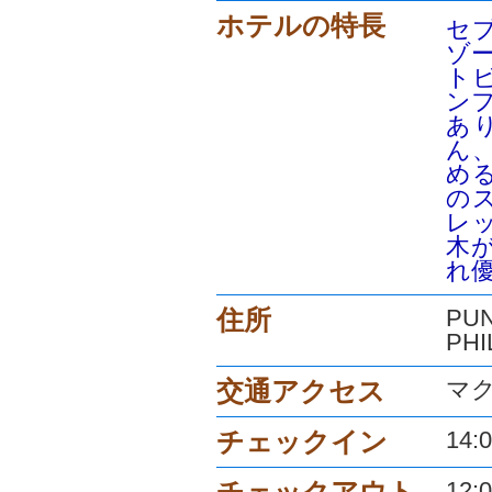
ホテルの特長
セ
ゾ
ト
ン
あ
ん
め
の
レ
木
れ
住所
PUN
PHI
交通アクセス
マ
チェックイン
14:
チェックアウト
12: